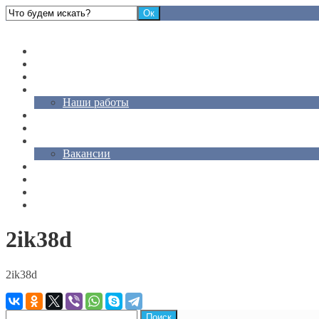
Стоматологическая клиника "Магия Улыбки"
Главная
Услуги
Цены
Врачи
Наши работы
Акции
Статьи
Контакты
Вакансии
О Нас
Отзывы
Карта сайта
Для слабовидящих
2ik38d
2ik38d
Найти: