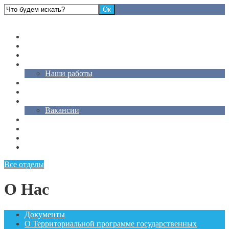
Стоматологическая клиника "Магия Улыбки"
Главная
Услуги
Цены
Врачи
Наши работы
Акции
Статьи
Контакты
Вакансии
О Нас
Отзывы
Карта сайта
Для слабовидящих
Все отделы
О Нас
Документы
О Территориальной программе государственных