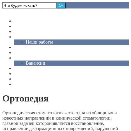
Стоматологическая клиника "Магия Улыбки"
Главная
Услуги
Цены
Врачи
Наши работы
Акции
Статьи
Контакты
Вакансии
О Нас
Отзывы
Карта сайта
Для слабовидящих
Ортопедия
Ортопедическая стоматология – это одна из обширных и
известных направлений в клинической стоматологии,
главной задачей которой является восстановление,
исправление деформационных повреждений, нарушений